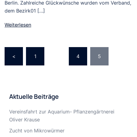
Berlin. Zahlreiche Glückwünsche wurden vom Verband,
dem Bezirk01 […]
Weiterlesen
Seitennummerierung
<
1
…
4
5
der
Beiträge
Aktuelle Beiträge
Vereinsfahrt zur Aquarium- Pflanzengärtnerei
Oliver Krause
Zucht von Mikrowürmer